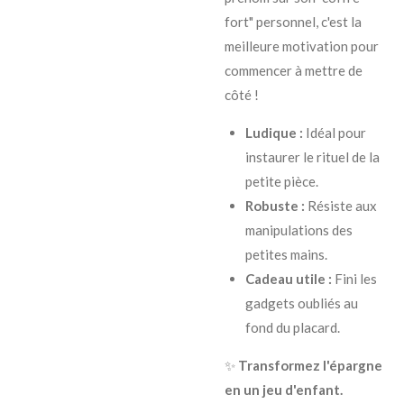
fort" personnel, c'est la
meilleure motivation pour
commencer à mettre de
côté !
Ludique :
Idéal pour
instaurer le rituel de la
petite pièce.
Robuste :
Résiste aux
manipulations des
petites mains.
Cadeau utile :
Fini les
gadgets oubliés au
fond du placard.
​✨
Transformez l'épargne
en un jeu d'enfant.