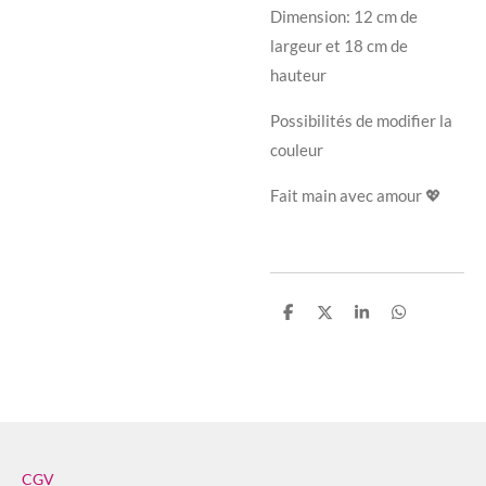
Dimension: 12 cm de
largeur et 18 cm de
hauteur
Possibilités de modifier la
couleur
​Fait main avec amour 💖
P
P
P
P
a
a
a
a
r
r
r
r
t
t
t
t
a
a
a
a
g
g
g
g
e
e
e
e
r
r
r
r
CGV