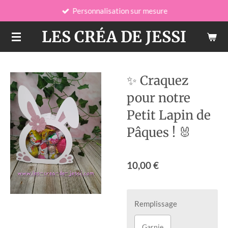
Personnalisation sur mesure
Passer
au
LES CRÉA DE JESSI
contenu
principal
✨ Craquez
pour notre
Petit Lapin de
Pâques ! 🐰
10,00 €
Remplissage
Garnie