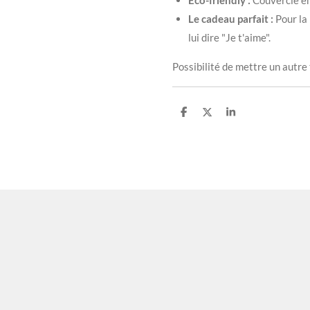
Eco-friendly :
Couvercle en 
Le cadeau parfait :
Pour la 
lui dire "Je t'aime".
​Possibilité de mettre un autr
P
P
P
a
a
a
r
r
r
t
t
t
a
a
a
g
g
g
e
e
e
r
r
r