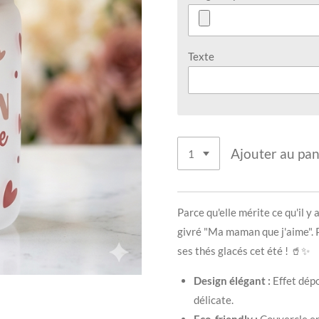
Texte
Ajouter au pan
​Parce qu'elle mérite ce qu'il 
givré "Ma maman que j'aime". P
ses thés glacés cet été ! 🥤✨
Design élégant :
Effet dépo
délicate.