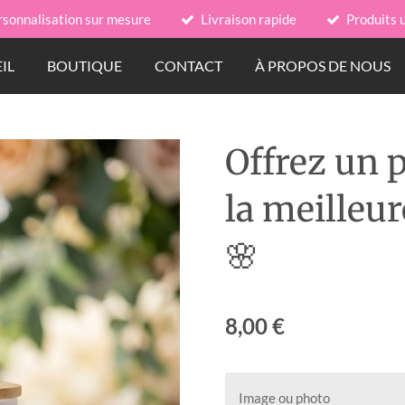
rsonnalisation sur mesure
Livraison rapide
Produits 
IL
BOUTIQUE
CONTACT
À PROPOS DE NOUS
Offrez un 
la meilleu
🌸
8,00 €
Image ou photo