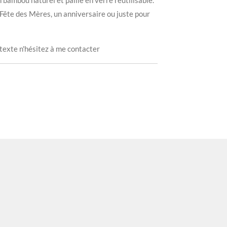
bambou naturel et paille en verre réutilisable.
Fête des Mères, un anniversaire ou juste pour
e texte n'hésitez à me contacter